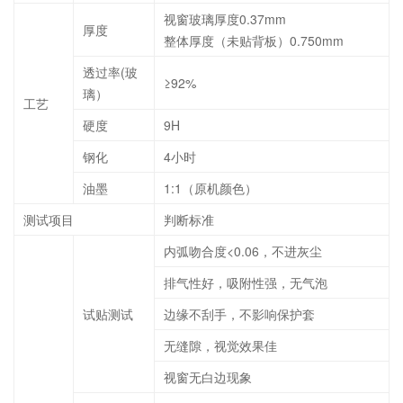
视窗玻璃厚度0.37mm
厚度
整体厚度（未贴背板）0.750mm
透过率(玻
≥92%
璃）
工艺
硬度
9H
钢化
4小时
油墨
1:1（原机颜色）
测试项目
判断标准
内弧吻合度<0.06，不进灰尘
排气性好，吸附性强，无气泡
试贴测试
边缘不刮手，不影响保护套
无缝隙，视觉效果佳
视窗无白边现象