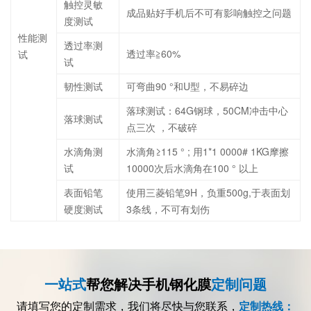
触控灵敏
成品贴好手机后不可有影响触控之问题
度测试
性能测
透过率测
透过率≧60%
试
试
韧性测试
可弯曲90 °和U型，不易碎边
落球测试：64G钢球，50CM冲击中心
落球测试
点三次 ，不破碎
水滴角测
水滴角≥115 ° ; 用1*1 0000# 1KG摩擦
试
10000次后水滴角在100 ° 以上
表面铅笔
使用三菱铅笔9H，负重500g,于表面划
硬度测试
3条线，不可有划伤
一站式
帮您解决手机钢化膜
定制问题
请填写您的定制需求，我们将尽快与您联系，
定制热线：